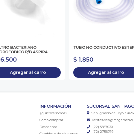
ILTRO BACTERIANO
TUBO NO CONDUCTIVO ESTER
DROFOBICO P/B ASPIRA
 6.500
$ 1.850
Agregar al carro
Agregar al carro
INFORMACIÓN
SUCURSAL SANTIAGO
¿quienes somos?
San Ignacio de Loyola #26
Como comprar
ventasweb@megamed.cl
Despachos
(22) 5567030
(72) 2756079
Cambios y devoluciones