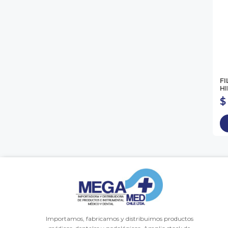
F
HI
$
Importamos, fabricamos y distribuimos productos