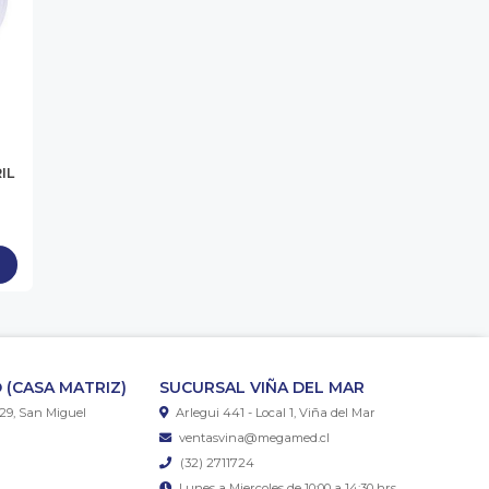
IL
 (CASA MATRIZ)
SUCURSAL VIÑA DEL MAR
29, San Miguel
Arlegui 441 - Local 1, Viña del Mar
ventasvina@megamed.cl
(32) 2711724
Lunes a Miercoles de 10:00 a 14:30 hrs