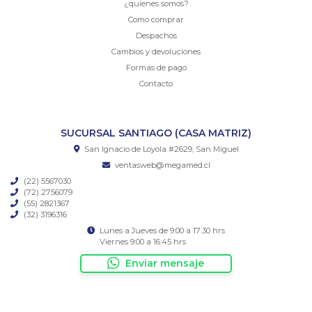
¿quienes somos?
Como comprar
Despachos
Cambios y devoluciones
Formas de pago
Contacto
SUCURSAL SANTIAGO (CASA MATRIZ)
San Ignacio de Loyola #2629, San Miguel
ventasweb@megamed.cl
(22) 5567030
(72) 2756079
(55) 2821367
(32) 3196316
Lunes a Jueves de 9:00 a 17:30 hrs
Viernes 9:00 a 16:45 hrs
Enviar mensaje