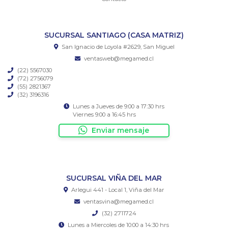
SUCURSAL SANTIAGO (CASA MATRIZ)
San Ignacio de Loyola #2629, San Miguel
ventasweb@megamed.cl
(22) 5567030
(72) 2756079
(55) 2821367
(32) 3196316
Lunes a Jueves de 9:00 a 17:30 hrs
Viernes 9:00 a 16:45 hrs
Enviar mensaje
SUCURSAL VIÑA DEL MAR
Arlegui 441 - Local 1, Viña del Mar
ventasvina@megamed.cl
(32) 2711724
Lunes a Miercoles de 10:00 a 14:30 hrs