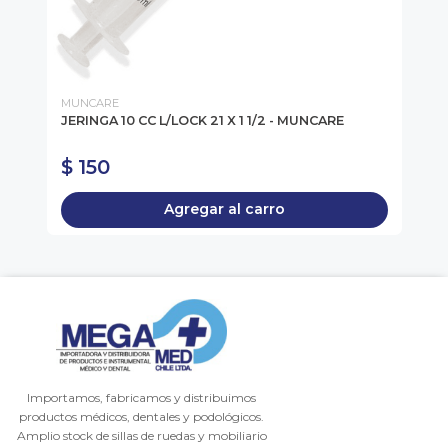
MUNCARE
BL
AZO
JERINGA 10 CC L/LOCK 21 X 1 1/2 - MUNCARE
FI
$ 150
$
Agregar al carro
Importamos, fabricamos y distribuimos
productos médicos, dentales y podológicos.
Amplio stock de sillas de ruedas y mobiliario