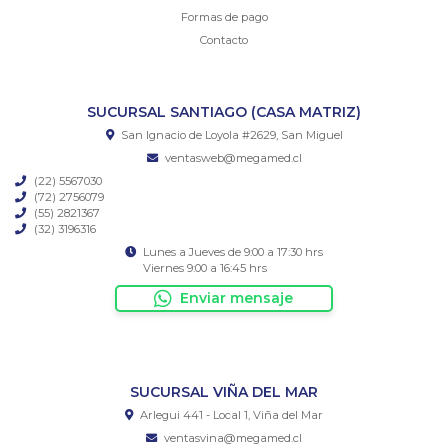
Formas de pago
Contacto
SUCURSAL SANTIAGO (CASA MATRIZ)
San Ignacio de Loyola #2629, San Miguel
ventasweb@megamed.cl
(22) 5567030
(72) 2756079
(55) 2821367
(32) 3196316
Lunes a Jueves de 9:00 a 17:30 hrs
Viernes 9:00 a 16:45 hrs
Enviar mensaje
SUCURSAL VIÑA DEL MAR
Arlegui 441 - Local 1, Viña del Mar
ventasvina@megamed.cl