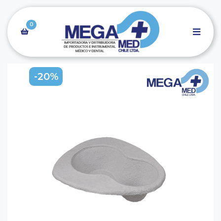
0
-20%