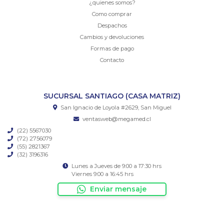
¿quienes somos?
Como comprar
Despachos
Cambios y devoluciones
Formas de pago
Contacto
SUCURSAL SANTIAGO (CASA MATRIZ)
San Ignacio de Loyola #2629, San Miguel
ventasweb@megamed.cl
(22) 5567030
(72) 2756079
(55) 2821367
(32) 3196316
Lunes a Jueves de 9:00 a 17:30 hrs
Viernes 9:00 a 16:45 hrs
Enviar mensaje