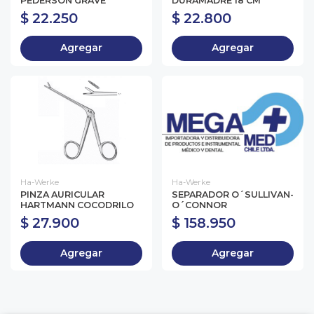
PEDERSON GRAVE
DURAMADRE 18 CM
$ 22.250
$ 22.800
Agregar
Agregar
Ha-Werke
Ha-Werke
PINZA AURICULAR
SEPARADOR O´SULLIVAN-
HARTMANN COCODRILO
O´CONNOR
$ 27.900
$ 158.950
Agregar
Agregar