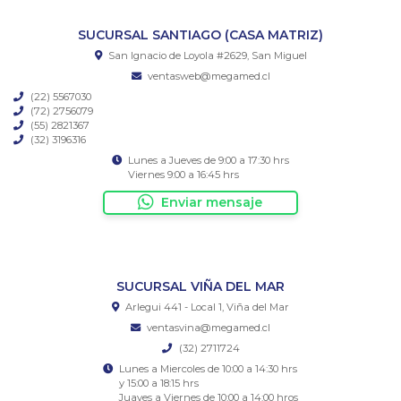
SUCURSAL SANTIAGO (CASA MATRIZ)
San Ignacio de Loyola #2629, San Miguel
ventasweb@megamed.cl
(22) 5567030
(72) 2756079
(55) 2821367
(32) 3196316
Lunes a Jueves de 9:00 a 17:30 hrs
Viernes 9:00 a 16:45 hrs
Enviar mensaje
SUCURSAL VIÑA DEL MAR
Arlegui 441 - Local 1, Viña del Mar
ventasvina@megamed.cl
(32) 2711724
Lunes a Miercoles de 10:00 a 14:30 hrs
y 15:00 a 18:15 hrs
Juaves a Viernes de 10:00 a 14:00 hros