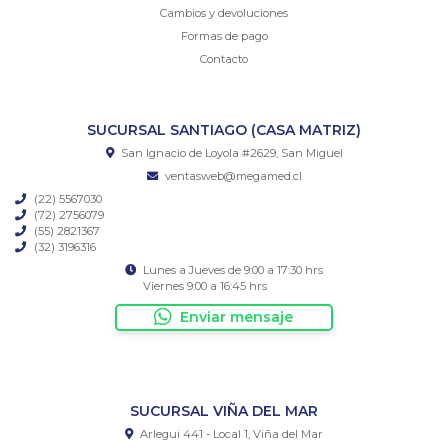
Cambios y devoluciones
Formas de pago
Contacto
SUCURSAL SANTIAGO (CASA MATRIZ)
San Ignacio de Loyola #2629, San Miguel
ventasweb@megamed.cl
(22) 5567030
(72) 2756079
(55) 2821367
(32) 3196316
Lunes a Jueves de 9:00 a 17:30 hrs
Viernes 9:00 a 16:45 hrs
Enviar mensaje
SUCURSAL VIÑA DEL MAR
Arlegui 441 - Local 1, Viña del Mar