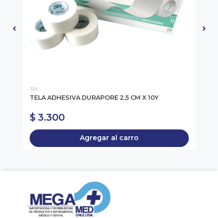
3M
BL
-
TELA ADHESIVA DURAPORE 2,5 CM X 10Y
MU
BL
$ 3.300
$
Agregar al carro