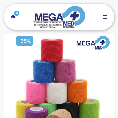
0
-35%