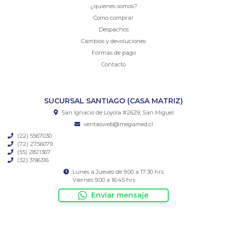
¿quienes somos?
Como comprar
Despachos
Cambios y devoluciones
Formas de pago
Contacto
SUCURSAL SANTIAGO (CASA MATRIZ)
San Ignacio de Loyola #2629, San Miguel
ventasweb@megamed.cl
(22) 5567030
(72) 2756079
(55) 2821367
(32) 3196316
Lunes a Jueves de 9:00 a 17:30 hrs
Viernes 9:00 a 16:45 hrs
Enviar mensaje