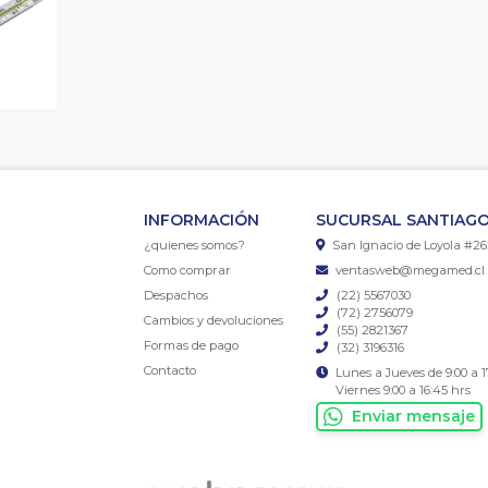
INFORMACIÓN
SUCURSAL SANTIAGO
¿quienes somos?
San Ignacio de Loyola #26
Como comprar
ventasweb@megamed.cl
Despachos
(22) 5567030
(72) 2756079
Cambios y devoluciones
(55) 2821367
Formas de pago
(32) 3196316
Contacto
Lunes a Jueves de 9:00 a 1
Viernes 9:00 a 16:45 hrs
Enviar mensaje