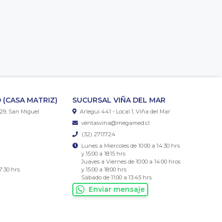
 (CASA MATRIZ)
SUCURSAL VIÑA DEL MAR
29, San Miguel
Arlegui 441 - Local 1, Viña del Mar
ventasvina@megamed.cl
(32) 2711724
Lunes a Miercoles de 10:00 a 14:30 hrs
y 15:00 a 18:15 hrs
Juaves a Viernes de 10:00 a 14:00 hros
7:30 hrs
y 15:00 a 18:00 hrs
Sábado de 11:00 a 13:45 hrs
Enviar mensaje