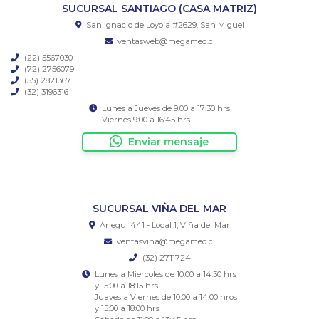
SUCURSAL SANTIAGO (CASA MATRIZ)
San Ignacio de Loyola #2629, San Miguel
ventasweb@megamed.cl
(22) 5567030
(72) 2756079
(55) 2821367
(32) 3196316
Lunes a Jueves de 9:00 a 17:30 hrs
Viernes 9:00 a 16:45 hrs
Enviar mensaje
SUCURSAL VIÑA DEL MAR
Arlegui 441 - Local 1, Viña del Mar
ventasvina@megamed.cl
(32) 2711724
Lunes a Miercoles de 10:00 a 14:30 hrs
y 15:00 a 18:15 hrs
Juaves a Viernes de 10:00 a 14:00 hros
y 15:00 a 18:00 hrs