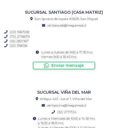
SUCURSAL SANTIAGO (CASA MATRIZ)
San Ignacio de Loyola #2629, San Miguel
ventasweb@megamed.cl
(22) 5567030
(72) 2756079
(55) 2821367
(32) 3196316
Lunes a Jueves de 9:00 a 17:30 hrs
Viernes 9:00 a 16:45 hrs
Enviar mensaje
SUCURSAL VIÑA DEL MAR
Arlegui 441 - Local 1, Viña del Mar
ventasvina@megamed.cl
(32) 2711724
Lunes a Miercoles de 10:00 a 14:30 hrs
y 15:00 a 18:15 hrs
Juaves a Viernes de 10:00 a 14:00 hros