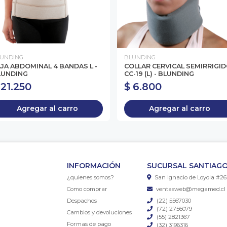
UNDING
BLUNDING
JA ABDOMINAL 4 BANDAS L -
COLLAR CERVICAL SEMIRRIGI
LUNDING
CC-19 (L) - BLUNDING
 21.250
$ 6.800
Agregar al carro
Agregar al carro
INFORMACIÓN
SUCURSAL SANTIAGO
¿quienes somos?
San Ignacio de Loyola #26
Como comprar
ventasweb@megamed.cl
Despachos
(22) 5567030
(72) 2756079
Cambios y devoluciones
(55) 2821367
Formas de pago
(32) 3196316