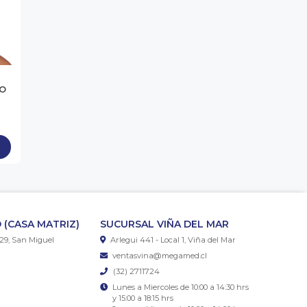
DO
 (CASA MATRIZ)
SUCURSAL VIÑA DEL MAR
29, San Miguel
Arlegui 441 - Local 1, Viña del Mar
ventasvina@megamed.cl
(32) 2711724
Lunes a Miercoles de 10:00 a 14:30 hrs
y 15:00 a 18:15 hrs