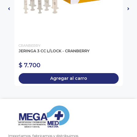
CRANBERRY
BD
D
JERINGA 3 CC L/LOCK - CRANBERRY
JE
UD
$ 7.700
$
Agregar al carro
Importamos, fabricamos y distribuimos