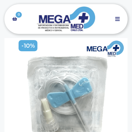
0
-10%