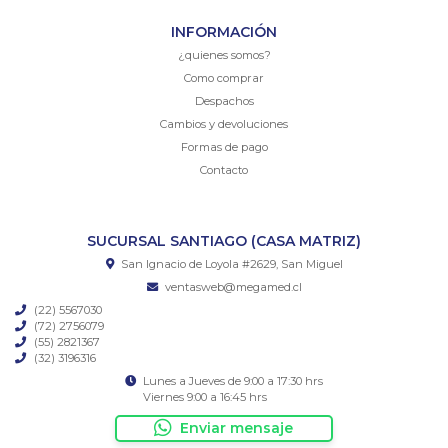
INFORMACIÓN
¿quienes somos?
Como comprar
Despachos
Cambios y devoluciones
Formas de pago
Contacto
SUCURSAL SANTIAGO (CASA MATRIZ)
San Ignacio de Loyola #2629, San Miguel
ventasweb@megamed.cl
(22) 5567030
(72) 2756079
(55) 2821367
(32) 3196316
Lunes a Jueves de 9:00 a 17:30 hrs
Viernes 9:00 a 16:45 hrs
Enviar mensaje