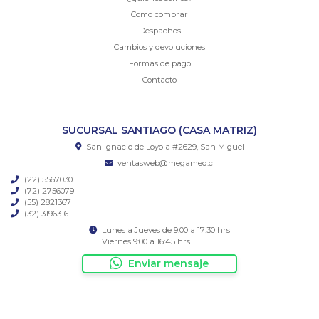
Como comprar
Despachos
Cambios y devoluciones
Formas de pago
Contacto
SUCURSAL SANTIAGO (CASA MATRIZ)
San Ignacio de Loyola #2629, San Miguel
ventasweb@megamed.cl
(22) 5567030
(72) 2756079
(55) 2821367
(32) 3196316
Lunes a Jueves de 9:00 a 17:30 hrs
Viernes 9:00 a 16:45 hrs
Enviar mensaje