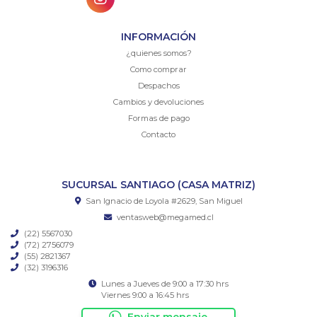
INFORMACIÓN
¿quienes somos?
Como comprar
Despachos
Cambios y devoluciones
Formas de pago
Contacto
SUCURSAL SANTIAGO (CASA MATRIZ)
San Ignacio de Loyola #2629, San Miguel
ventasweb@megamed.cl
(22) 5567030
(72) 2756079
(55) 2821367
(32) 3196316
Lunes a Jueves de 9:00 a 17:30 hrs
Viernes 9:00 a 16:45 hrs
Enviar mensaje