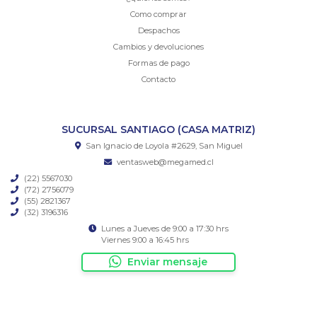
Como comprar
Despachos
Cambios y devoluciones
Formas de pago
Contacto
SUCURSAL SANTIAGO (CASA MATRIZ)
San Ignacio de Loyola #2629, San Miguel
ventasweb@megamed.cl
(22) 5567030
(72) 2756079
(55) 2821367
(32) 3196316
Lunes a Jueves de 9:00 a 17:30 hrs
Viernes 9:00 a 16:45 hrs
Enviar mensaje