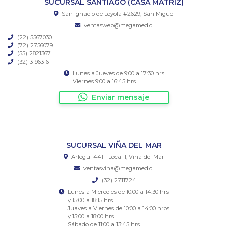
SUCURSAL SANTIAGO (CASA MATRIZ)
San Ignacio de Loyola #2629, San Miguel
ventasweb@megamed.cl
(22) 5567030
(72) 2756079
(55) 2821367
(32) 3196316
Lunes a Jueves de 9:00 a 17:30 hrs
Viernes 9:00 a 16:45 hrs
Enviar mensaje
SUCURSAL VIÑA DEL MAR
Arlegui 441 - Local 1, Viña del Mar
ventasvina@megamed.cl
(32) 2711724
Lunes a Miercoles de 10:00 a 14:30 hrs
y 15:00 a 18:15 hrs
Juaves a Viernes de 10:00 a 14:00 hros
y 15:00 a 18:00 hrs
Sábado de 11:00 a 13:45 hrs