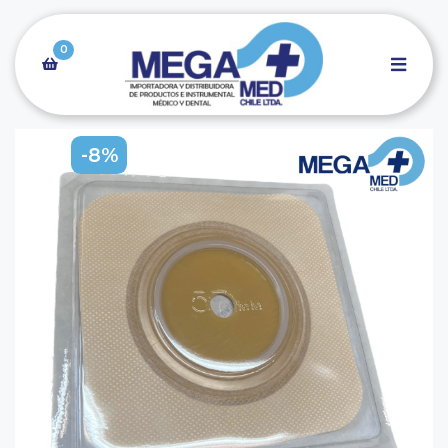
0
-8%