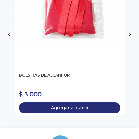
CO
E
BOLSITAS DE ALCANFOR
TO
ES
$ 
$ 3.000
$
* C
Agregar al carro