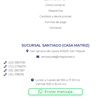
Como comprar
Despachos
Cambios y devoluciones
Formas de pago
Contacto
SUCURSAL SANTIAGO (CASA MATRIZ)
San Ignacio de Loyola #2629, San Miguel
ventasweb@megamed.cl
(22) 5567030
(72) 2756079
(55) 2821367
(32) 3196316
Lunes a Jueves de 9:00 a 17:30 hrs
Viernes 9:00 a 16:45 hrs
Enviar mensaje