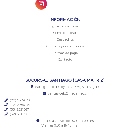
INFORMACIÓN
¿quienes somos?
Como comprar
Despachos
Cambios y devoluciones
Formas de pago
Contacto
SUCURSAL SANTIAGO (CASA MATRIZ)
San Ignacio de Loyola #2629, San Miguel
ventasweb@megamed.cl
(22) 5567030
(72) 2756079
(55) 2821367
(32) 3196316
Lunes a Jueves de 9:00 a 17:30 hrs
Viernes 9:00 a 16:45 hrs