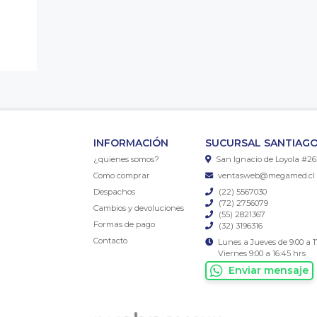
INFORMACIÓN
SUCURSAL SANTIAGO
¿quienes somos?
San Ignacio de Loyola #26
Como comprar
ventasweb@megamed.cl
Despachos
(22) 5567030
(72) 2756079
Cambios y devoluciones
(55) 2821367
Formas de pago
(32) 3196316
Contacto
Lunes a Jueves de 9:00 a 1
Viernes 9:00 a 16:45 hrs
Enviar mensaje