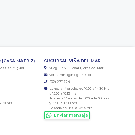
 (CASA MATRIZ)
SUCURSAL VIÑA DEL MAR
29, San Miguel
Arlegui 441 - Local 1, Viña del Mar
ventasvina@megamed.cl
(32) 2711724
Lunes a Miercoles de 10:00 a 14:30 hrs
y 15:00 a 18:15 hrs
Juaves a Viernes de 10:00 a 14:00 hros
7:30 hrs
y 15:00 a 18:00 hrs
Sábado de 11:00 a 13:45 hrs
Enviar mensaje