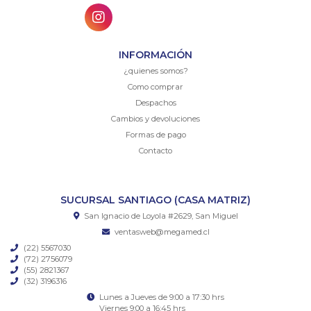
INFORMACIÓN
¿quienes somos?
Como comprar
Despachos
Cambios y devoluciones
Formas de pago
Contacto
SUCURSAL SANTIAGO (CASA MATRIZ)
San Ignacio de Loyola #2629, San Miguel
ventasweb@megamed.cl
(22) 5567030
(72) 2756079
(55) 2821367
(32) 3196316
Lunes a Jueves de 9:00 a 17:30 hrs
Viernes 9:00 a 16:45 hrs