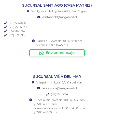
SUCURSAL SANTIAGO (CASA MATRIZ)
San Ignacio de Loyola #2629, San Miguel
ventasweb@megamed.cl
(22) 5567030
(72) 2756079
(55) 2821367
(32) 3196316
Lunes a Jueves de 9:00 a 17:30 hrs
Viernes 9:00 a 16:45 hrs
Enviar mensaje
SUCURSAL VIÑA DEL MAR
Arlegui 441 - Local 1, Viña del Mar
ventasvina@megamed.cl
(32) 2711724
Lunes a Miercoles de 10:00 a 14:30 hrs
y 15:00 a 18:15 hrs
Juaves a Viernes de 10:00 a 14:00 hros
y 15:00 a 18:00 hrs