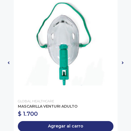
GLOBAL HEALTHCARE
RA
MASCARILLA VENTURI ADULTO
SE
$ 1.700
$
Agregar al carro