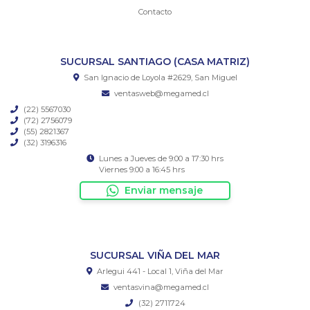
Contacto
SUCURSAL SANTIAGO (CASA MATRIZ)
San Ignacio de Loyola #2629, San Miguel
ventasweb@megamed.cl
(22) 5567030
(72) 2756079
(55) 2821367
(32) 3196316
Lunes a Jueves de 9:00 a 17:30 hrs
Viernes 9:00 a 16:45 hrs
Enviar mensaje
SUCURSAL VIÑA DEL MAR
Arlegui 441 - Local 1, Viña del Mar
ventasvina@megamed.cl
(32) 2711724