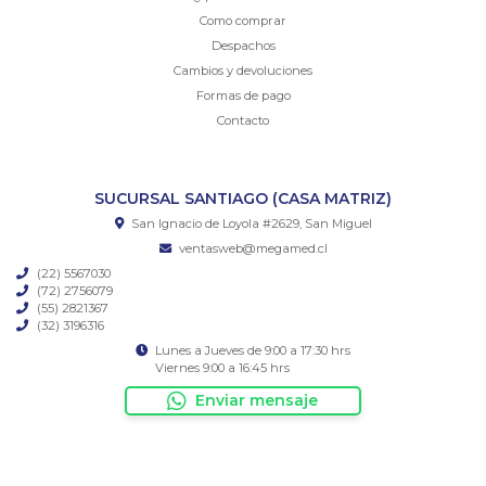
Como comprar
Despachos
Cambios y devoluciones
Formas de pago
Contacto
SUCURSAL SANTIAGO (CASA MATRIZ)
San Ignacio de Loyola #2629, San Miguel
ventasweb@megamed.cl
(22) 5567030
(72) 2756079
(55) 2821367
(32) 3196316
Lunes a Jueves de 9:00 a 17:30 hrs
Viernes 9:00 a 16:45 hrs
Enviar mensaje