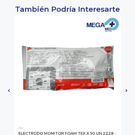
También Podría Interesarte
3M
ELECTRODO MONITOR FOAM TEX X 50 UN 2228 -
SI