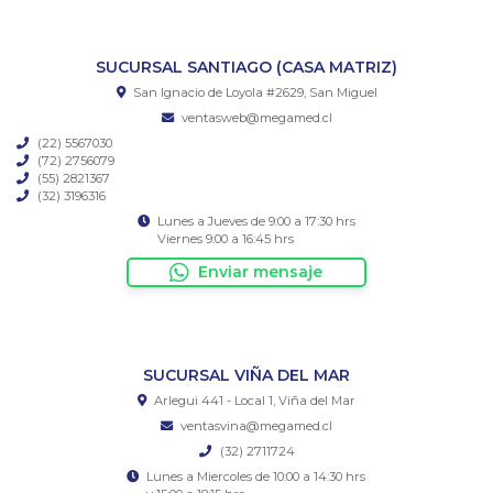
SUCURSAL SANTIAGO (CASA MATRIZ)
San Ignacio de Loyola #2629, San Miguel
ventasweb@megamed.cl
(22) 5567030
(72) 2756079
(55) 2821367
(32) 3196316
Lunes a Jueves de 9:00 a 17:30 hrs
Viernes 9:00 a 16:45 hrs
Enviar mensaje
SUCURSAL VIÑA DEL MAR
Arlegui 441 - Local 1, Viña del Mar
ventasvina@megamed.cl
(32) 2711724
Lunes a Miercoles de 10:00 a 14:30 hrs