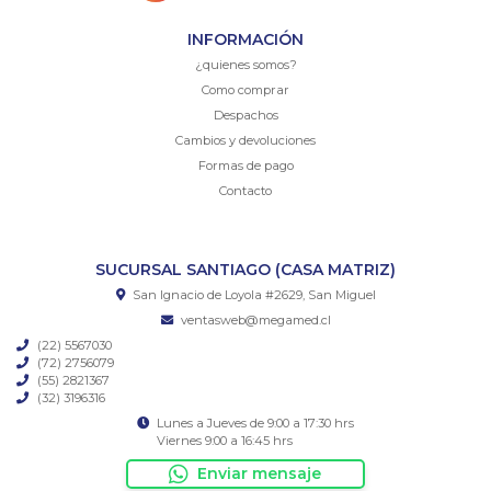
INFORMACIÓN
¿quienes somos?
Como comprar
Despachos
Cambios y devoluciones
Formas de pago
Contacto
SUCURSAL SANTIAGO (CASA MATRIZ)
San Ignacio de Loyola #2629, San Miguel
ventasweb@megamed.cl
(22) 5567030
(72) 2756079
(55) 2821367
(32) 3196316
Lunes a Jueves de 9:00 a 17:30 hrs
Viernes 9:00 a 16:45 hrs
Enviar mensaje