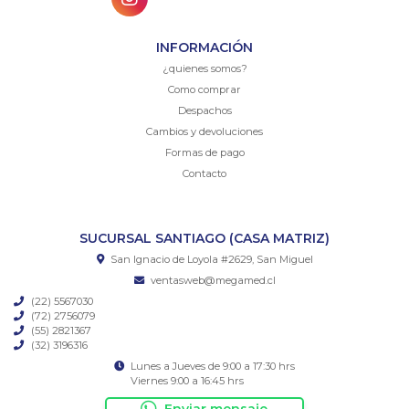
INFORMACIÓN
¿quienes somos?
Como comprar
Despachos
Cambios y devoluciones
Formas de pago
Contacto
SUCURSAL SANTIAGO (CASA MATRIZ)
San Ignacio de Loyola #2629, San Miguel
ventasweb@megamed.cl
(22) 5567030
(72) 2756079
(55) 2821367
(32) 3196316
Lunes a Jueves de 9:00 a 17:30 hrs
Viernes 9:00 a 16:45 hrs
Enviar mensaje