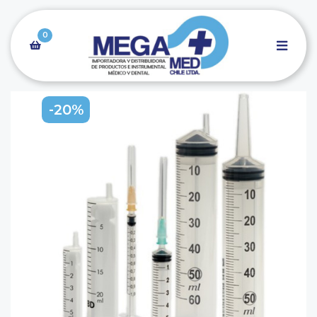
0
-20%