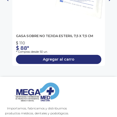
GASA SOBRE NO TEJIDA ESTERIL 7,5 X 7,5 CM
GA
$ 110
$ 
$ 88*
$
* Compras desde 50 un.
* C
Agregar al carro
Importamos, fabricamos y distribuimos
productos médicos, dentales y podológicos.