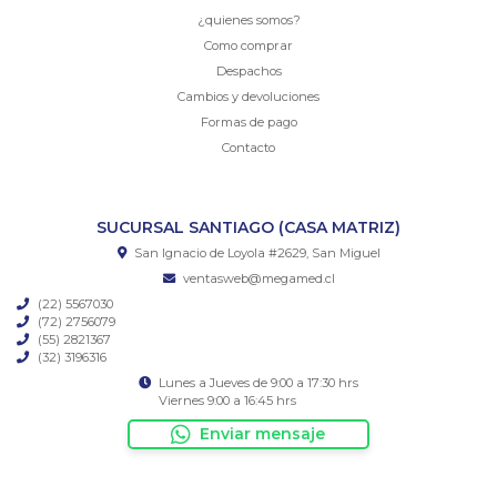
¿quienes somos?
Como comprar
Despachos
Cambios y devoluciones
Formas de pago
Contacto
SUCURSAL SANTIAGO (CASA MATRIZ)
San Ignacio de Loyola #2629, San Miguel
ventasweb@megamed.cl
(22) 5567030
(72) 2756079
(55) 2821367
(32) 3196316
Lunes a Jueves de 9:00 a 17:30 hrs
Viernes 9:00 a 16:45 hrs
Enviar mensaje