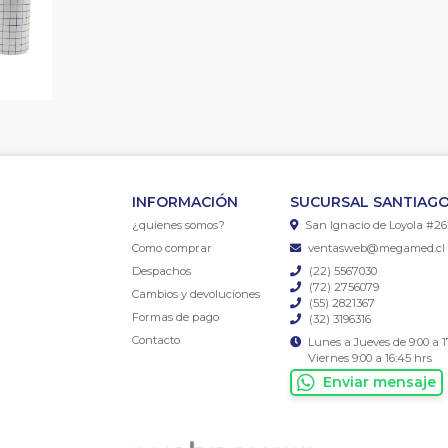
INFORMACIÓN
SUCURSAL SANTIAGO
¿quienes somos?
San Ignacio de Loyola #26
Como comprar
ventasweb@megamed.cl
Despachos
(22) 5567030
(72) 2756079
Cambios y devoluciones
(55) 2821367
Formas de pago
(32) 3196316
Contacto
Lunes a Jueves de 9:00 a 1
Viernes 9:00 a 16:45 hrs
Enviar mensaje