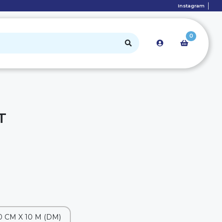
Instagram
0
T
0 CM X 10 M (DM)