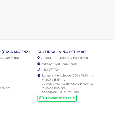
 (CASA MATRIZ)
SUCURSAL VIÑA DEL MAR
29, San Miguel
Arlegui 441 - Local 1, Viña del Mar
ventasvina@megamed.cl
(32) 2711724
Lunes a Miercoles de 10:00 a 14:30 hrs
y 15:00 a 18:15 hrs
Juaves a Viernes de 10:00 a 14:00 hros
7:30 hrs
y 15:00 a 18:00 hrs
Sábado de 11:00 a 13:45 hrs
Enviar mensaje