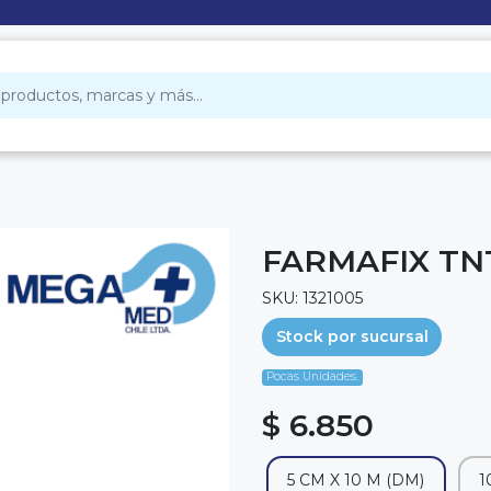
FARMAFIX TN
SKU: 1321005
Stock por sucursal
Pocas Unidades.
$ 6.850
5 CM X 10 M (DM)
1