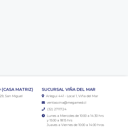
 (CASA MATRIZ)
SUCURSAL VIÑA DEL MAR
29, San Miguel
Arlegui 441 - Local 1, Viña del Mar
ventasvina@megamed.cl
(32) 2711724
Lunes a Miercoles de 10:00 a 14:30 hrs
y 15:00 a 18:15 hrs
Juaves a Viernes de 10:00 a 14:00 hros