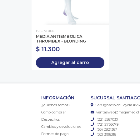
BLUNDING
MEDIA ANTIEMBOLICA
THROMBEX - BLUNDING
$ 11.300
Agregar al carro
INFORMACIÓN
SUCURSAL SANTIAGO
¿quienes somos?
San Ignacio de Loyola #26
Como comprar
ventasweb@megamed.cl
Despachos
(22) 5567030
(72) 2756079
Cambios y devoluciones
(55) 2821367
Formas de pago
(32) 3196316