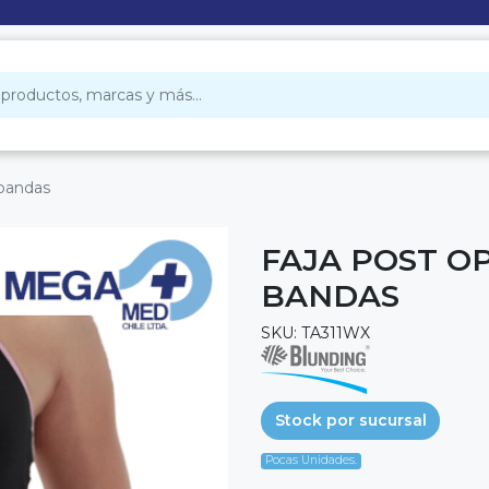
 bandas
FAJA POST O
BANDAS
SKU: TA311WX
Stock por sucursal
Pocas Unidades.