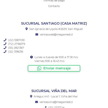
Formas de pago
Contacto
SUCURSAL SANTIAGO (CASA MATRIZ)
San Ignacio de Loyola #2629, San Miguel
ventasweb@megamed.cl
(22) 5567030
(72) 2756079
(55) 2821367
(32) 3196316
Lunes a Jueves de 9:00 a 17:30 hrs
Viernes 9:00 a 16:45 hrs
Enviar mensaje
SUCURSAL VIÑA DEL MAR
Arlegui 441 - Local 1, Viña del Mar
ventasvina@megamed.cl
(32) 2711724