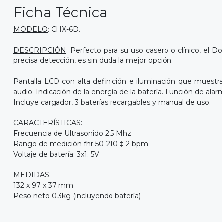
Ficha Técnica
MODELO
: CHX-6D.
DESCRIPCIÓN
: Perfecto para su uso casero o clínico, el 
precisa detección, es sin duda la mejor opción.
Pantalla LCD con alta definición e iluminación que muestra
audio. Indicación de la energía de la batería. Función de al
Incluye cargador, 3 baterías recargables y manual de uso.
CARACTERÍSTICAS
:
Frecuencia de Ultrasonido 2,5 Mhz
Rango de medición fhr 50-210 ‡ 2 bpm
Voltaje de batería: 3x1. 5V
MEDIDAS
:
132 x 97 x 37 mm
Peso neto 0.3kg (incluyendo batería)