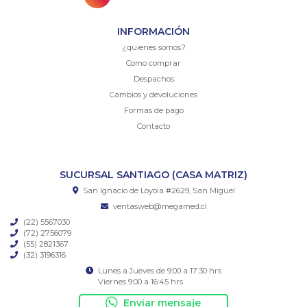
INFORMACIÓN
¿quienes somos?
Como comprar
Despachos
Cambios y devoluciones
Formas de pago
Contacto
SUCURSAL SANTIAGO (CASA MATRIZ)
San Ignacio de Loyola #2629, San Miguel
ventasweb@megamed.cl
(22) 5567030
(72) 2756079
(55) 2821367
(32) 3196316
Lunes a Jueves de 9:00 a 17:30 hrs
Viernes 9:00 a 16:45 hrs
Enviar mensaje