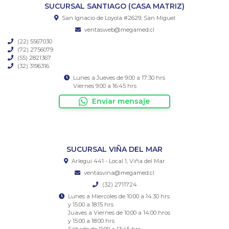
SUCURSAL SANTIAGO (CASA MATRIZ)
San Ignacio de Loyola #2629, San Miguel
ventasweb@megamed.cl
(22) 5567030
(72) 2756079
(55) 2821367
(32) 3196316
Lunes a Jueves de 9:00 a 17:30 hrs
Viernes 9:00 a 16:45 hrs
Enviar mensaje
SUCURSAL VIÑA DEL MAR
Arlegui 441 - Local 1, Viña del Mar
ventasvina@megamed.cl
(32) 2711724
Lunes a Miercoles de 10:00 a 14:30 hrs
y 15:00 a 18:15 hrs
Juaves a Viernes de 10:00 a 14:00 hros
y 15:00 a 18:00 hrs