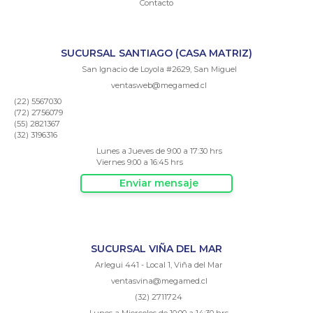
Contacto
SUCURSAL SANTIAGO (CASA MATRIZ)
San Ignacio de Loyola #2629, San Miguel
ventasweb@megamed.cl
(22) 5567030
(72) 2756079
(55) 2821367
(32) 3196316
Lunes a Jueves de 9:00 a 17:30 hrs
Viernes 9:00 a 16:45 hrs
Enviar mensaje
SUCURSAL VIÑA DEL MAR
Arlegui 441 - Local 1, Viña del Mar
ventasvina@megamed.cl
(32) 2711724