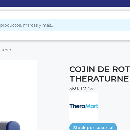
turner
COJIN DE RO
THERATURNE
SKU: TM213
Stock por sucursal