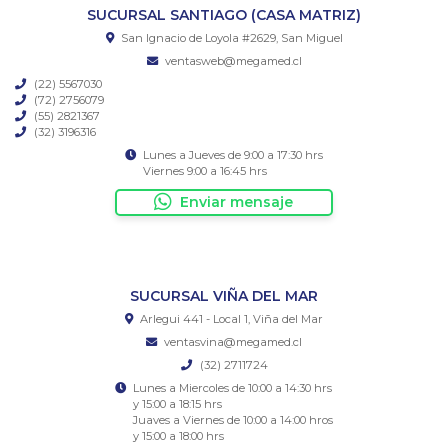
SUCURSAL SANTIAGO (CASA MATRIZ)
San Ignacio de Loyola #2629, San Miguel
ventasweb@megamed.cl
(22) 5567030
(72) 2756079
(55) 2821367
(32) 3196316
Lunes a Jueves de 9:00 a 17:30 hrs
Viernes 9:00 a 16:45 hrs
Enviar mensaje
SUCURSAL VIÑA DEL MAR
Arlegui 441 - Local 1, Viña del Mar
ventasvina@megamed.cl
(32) 2711724
Lunes a Miercoles de 10:00 a 14:30 hrs
y 15:00 a 18:15 hrs
Juaves a Viernes de 10:00 a 14:00 hros
y 15:00 a 18:00 hrs