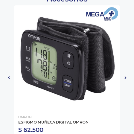
OMRON
OM
ESFIGMO MUÑECA DIGITAL OMRON
ES
$ 62.500
$