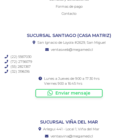
Formas de pago
Contacto
SUCURSAL SANTIAGO (CASA MATRIZ)
San Ignacio de Loyola #2629, San Miguel
ventasweb@megamed.cl
(22) 5567030
(72) 2756079
(55) 2821367
(32) 3196316
Lunes a Jueves de 9:00 a 17:30 hrs
Viernes 9:00 a 16:45 hrs
Enviar mensaje
SUCURSAL VIÑA DEL MAR
Arlegui 441 - Local 1, Viña del Mar
ventasvina@megamed.cl