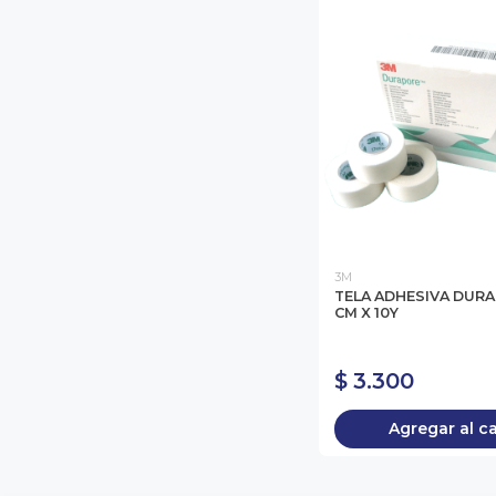
3M
TELA ADHESIVA DURA
CM X 10Y
$ 3.300
Agregar al c