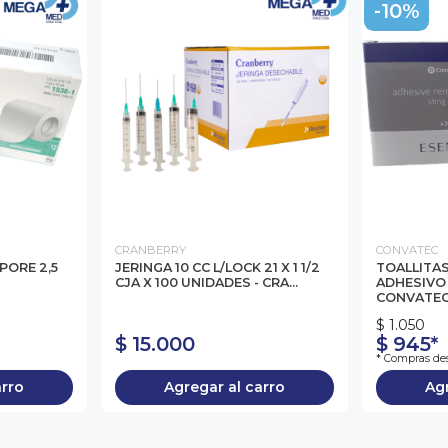
-10%
CRANBERRY
CONVATEC
PORE 2,5
JERINGA 10 CC L/LOCK 21 X 1 1/2
TOALLITA
CJA X 100 UNIDADES - CRA...
ADHESIVO 
CONVATE
$ 1.050
$ 15.000
$ 945*
* Compras des
arro
Agregar al carro
Agr