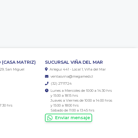
 (CASA MATRIZ)
SUCURSAL VIÑA DEL MAR
29, San Miguel
Arlegui 441 - Local 1, Viña del Mar
ventasvina@megamed.cl
(32) 2711724
Lunes a Miercoles de 10:00 a 14:30 hrs
y 15:00 a 18:15 hrs
Juaves a Viernes de 10:00 a 14:00 hros
7:30 hrs
y 15:00 a 18:00 hrs
Sábado de 11:00 a 13:45 hrs
Enviar mensaje