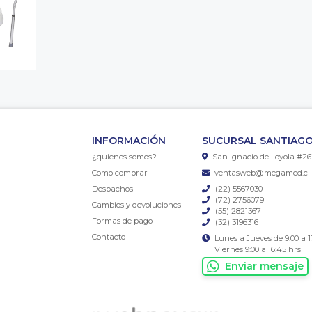
INFORMACIÓN
SUCURSAL SANTIAGO
¿quienes somos?
San Ignacio de Loyola #26
Como comprar
ventasweb@megamed.cl
Despachos
(22) 5567030
(72) 2756079
Cambios y devoluciones
(55) 2821367
Formas de pago
(32) 3196316
Contacto
Lunes a Jueves de 9:00 a 1
Viernes 9:00 a 16:45 hrs
Enviar mensaje