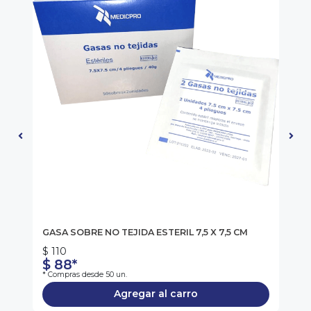
NI
GASA SOBRE NO TEJIDA ESTERIL 7,5 X 7,5 CM
JE
$ 110
$ 
$ 88*
$
* Compras desde 50 un.
* C
Agregar al carro