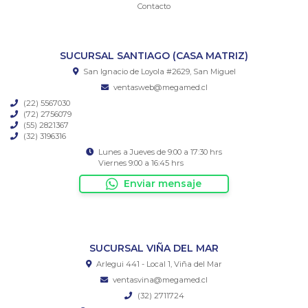
Contacto
SUCURSAL SANTIAGO (CASA MATRIZ)
San Ignacio de Loyola #2629, San Miguel
ventasweb@megamed.cl
(22) 5567030
(72) 2756079
(55) 2821367
(32) 3196316
Lunes a Jueves de 9:00 a 17:30 hrs
Viernes 9:00 a 16:45 hrs
Enviar mensaje
SUCURSAL VIÑA DEL MAR
Arlegui 441 - Local 1, Viña del Mar
ventasvina@megamed.cl
(32) 2711724