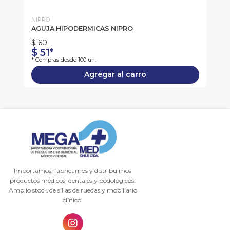
NIPRO
BO
AGUJA HIPODERMICAS NIPRO
ES
B
$ 60
$ 51*
$
* Compras desde 100 un.
Agregar al carro
Importamos, fabricamos y distribuimos
productos médicos, dentales y podológicos.
Amplio stock de sillas de ruedas y mobiliario
clínico.