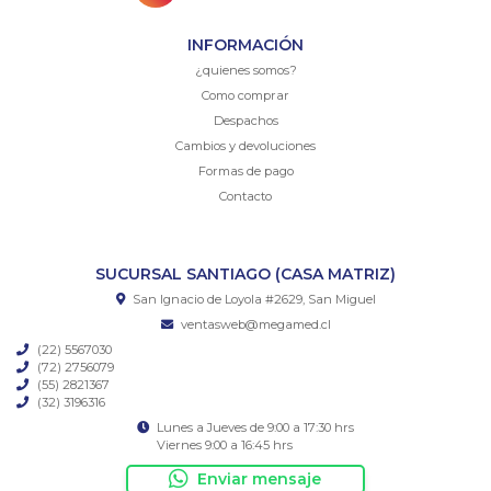
INFORMACIÓN
¿quienes somos?
Como comprar
Despachos
Cambios y devoluciones
Formas de pago
Contacto
SUCURSAL SANTIAGO (CASA MATRIZ)
San Ignacio de Loyola #2629, San Miguel
ventasweb@megamed.cl
(22) 5567030
(72) 2756079
(55) 2821367
(32) 3196316
Lunes a Jueves de 9:00 a 17:30 hrs
Viernes 9:00 a 16:45 hrs
Enviar mensaje